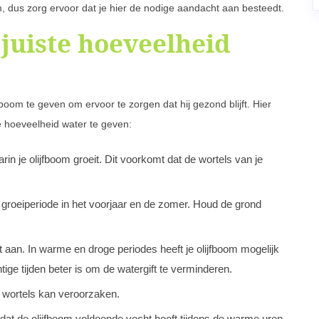
oom, dus zorg ervoor dat je hier de nodige aandacht aan besteedt.
 juiste hoeveelheid
fboom te geven om ervoor te zorgen dat hij gezond blijft. Hier
ste hoeveelheid water te geven:
in je olijfboom groeit. Dit voorkomt dat de wortels van je
e groeiperiode in het voorjaar en de zomer. Houd de grond
aan. In warme en droge periodes heeft je olijfboom mogelijk
tige tijden beter is om de watergift te verminderen.
 wortels kan veroorzaken.
dat de olijfboom voldoende vocht heeft tijdens de warme uren