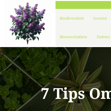
Biodiversiteit
Soorten
Bloemschikken
Ziekten
7 Tips O