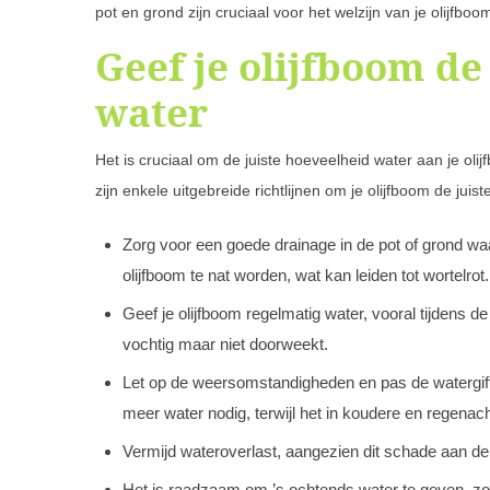
pot en grond zijn cruciaal voor het welzijn van je olijfb
Geef je olijfboom de
water
Het is cruciaal om de juiste hoeveelheid water aan je olij
zijn enkele uitgebreide richtlijnen om je olijfboom de jui
Zorg voor een goede drainage in de pot of grond waar
olijfboom te nat worden, wat kan leiden tot wortelrot.
Geef je olijfboom regelmatig water, vooral tijdens d
vochtig maar niet doorweekt.
Let op de weersomstandigheden en pas de watergift 
meer water nodig, terwijl het in koudere en regenach
Vermijd wateroverlast, aangezien dit schade aan de
Het is raadzaam om ’s ochtends water te geven, zo