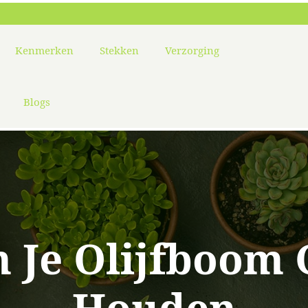
Kenmerken
Stekken
Verzorging
Blogs
m Je Olijfboom 