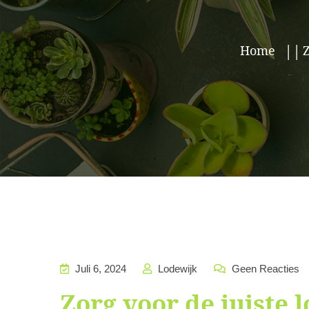
Home
Z
Juli 6, 2024
Lodewijk
Geen Reacties
Zorg voor de juiste l