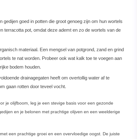
 gedijen goed in potten die groot genoeg zijn om hun wortels
een terracotta pot, omdat deze ademt en zo de wortels van de
 organisch materiaal. Een mengsel van potgrond, zand en grind
rtels te nat worden. Probeer ook wat kalk toe te voegen aan
krijke bodem houden.
 voldoende drainagegaten heeft om overtollig water af te
om gaan rotten door teveel vocht.
r je olijfboom, leg je een stevige basis voor een gezonde
m gedijen en je belonen met prachtige olijven en een weelderige
en met een prachtige groei en een overvloedige oogst. De juiste