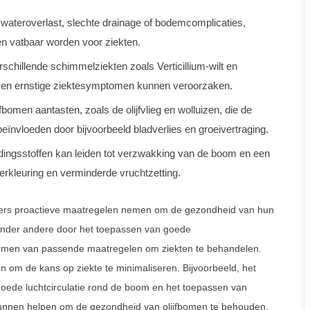
wateroverlast, slechte drainage of bodemcomplicaties,
n vatbaar worden voor ziekten.
rschillende schimmelziekten zoals Verticillium-wilt en
 en ernstige ziektesymptomen kunnen veroorzaken.
bomen aantasten, zoals de olijfvlieg en wolluizen, die de
ïnvloeden door bijvoorbeeld bladverlies en groeivertraging.
ingsstoffen kan leiden tot verzwakking van de boom en een
verkleuring en verminderde vruchtzetting.
tters proactieve maatregelen nemen om de gezondheid van hun
onder andere door het toepassen van goede
g nemen van passende maatregelen om ziekten te behandelen.
 om de kans op ziekte te minimaliseren. Bijvoorbeeld, het
oede luchtcirculatie rond de boom en het toepassen van
 kunnen helpen om de gezondheid van olijfbomen te behouden.