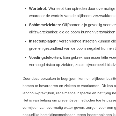
Wortelrot:
Wortelrot kan optreden door overmatige 
waardoor de wortels van de olijfboom verzwakken e
Schimmelziekten:
Olijfbomen zijn gevoelig voor ve
olijfzwartekanker, die de boom kunnen verzwakken
Insectenplagen:
Verschillende insecten kunnen olijf
groei en gezondheid van de boom negatief kunnen be
Voedingstekorten:
Een gebrek aan essentiële voed
verhoogd risico op ziekten, zoals bijvoorbeeld blad
Door deze oorzaken te begrijpen, kunnen olijfboombezi
bomen te bevorderen en ziekten te voorkomen. Dit kan 
landbouwpraktijken, regelmatige inspectie en het tijdi
Het is van belang om preventieve methoden toe te passen
vermijden van overmatig water geven, zorgen voor een g
natuurlijke bestrijdingsmethoden tegen insectenplagen