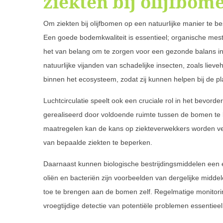
ziekten bij olijfbom
Om ziekten bij olijfbomen op een natuurlijke manier te 
Een goede bodemkwaliteit is essentieel; organische mes
het van belang om te zorgen voor een gezonde balans in
natuurlijke vijanden van schadelijke insecten, zoals li
binnen het ecosysteem, zodat zij kunnen helpen bij de p
Luchtcirculatie speelt ook een cruciale rol in het bevor
gerealiseerd door voldoende ruimte tussen de bomen te
maatregelen kan de kans op ziekteverwekkers worden ver
van bepaalde ziekten te beperken.
Daarnaast kunnen biologische bestrijdingsmiddelen een ef
oliën en bacteriën zijn voorbeelden van dergelijke mid
toe te brengen aan de bomen zelf. Regelmatige monitori
vroegtijdige detectie van potentiële problemen essentieel