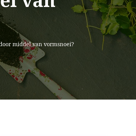
el van
m door middel van vormsnoei?