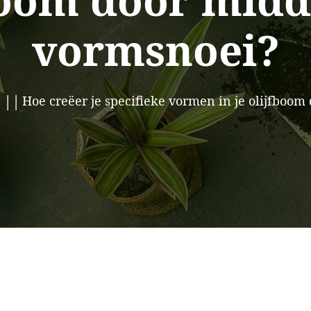
boom door midd
vormsnoei?
Hoe creëer je specifieke vormen in je olijfboo