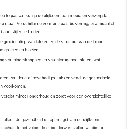
toe te passen kun je de olijfboom een mooie en verzorgde
eze staat. Verschillende vormen zoals bolvormig, piramidaal of
aan stijlen te bieden.
 groeirichting van takken en de structuur van de kroon
n groeien en bloeien.
ing van bloemknoppen en vruchtdragende takken, wat
deren van dode of beschadigde takken wordt de gezondheid
en voorkomen.
ereist minder onderhoud en zorgt voor een overzichtelijke
iet alleen de gezondheid en opbrengst van de olijfboom
andschap. In het volgende subonderwerp zullen we dieper