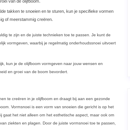
roei van de olijfboom.
de takken te snoeien en te sturen, kun je specifieke vormen
rmig of meerstammig creëren.
ldig te zijn en de juiste technieken toe te passen. Je kunt de
ijk vormgeven, waarbij je regelmatig onderhoudssnoei uitvoert
ijk, kun je de olijfboom vormgeven naar jouw wensen en
ndheid en groei van de boom bevordert.
en te creëren in je olijfboom en draagt bij aan een gezonde
 boom. Vormsnoei is een vorm van snoeien die gericht is op het
bij gaat het niet alleen om het esthetische aspect, maar ook om
an ziekten en plagen. Door de juiste vormsnoei toe te passen,