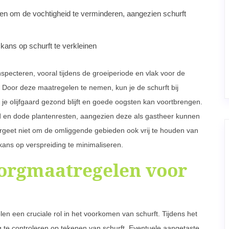
en om de vochtigheid te verminderen, aangezien schurft
 kans op schurft te verkleinen
specteren, vooral tijdens de groeiperiode en vlak voor de
. Door deze maatregelen te nemen, kun je de schurft bij
je olijfgaard gezond blijft en goede oogsten kan voortbrengen.
uid en dode plantenresten, aangezien deze als gastheer kunnen
rgeet niet om de omliggende gebieden ook vrij te houden van
kans op verspreiding te minimaliseren.
orgmaatregelen voor
 een cruciale rol in het voorkomen van schurft. Tijdens het
 te controleren op tekenen van schurft. Eventuele aangetaste