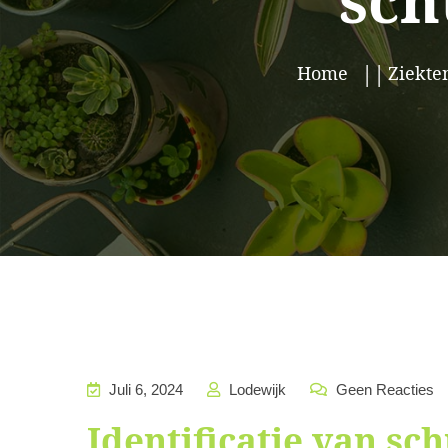
sch
Home
Ziekte
Juli 6, 2024
Lodewijk
Geen Reacties
Identificatie van s