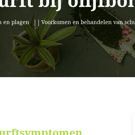
urft bij olijfb
n en plagen
Voorkomen en behandelen van schur
churftsymptomen