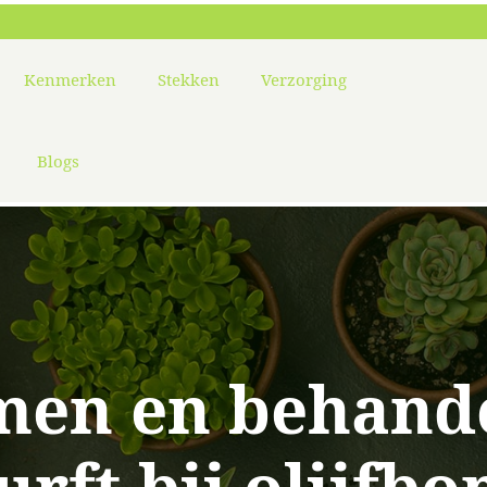
Kenmerken
Stekken
Verzorging
Blogs
en en behand