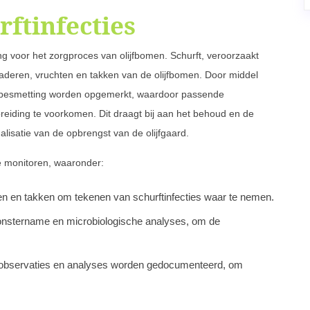
ftinfecties
ang voor het zorgproces van olijfbomen. Schurft, veroorzaakt
deren, vruchten en takken van de olijfbomen. Door middel
 besmetting worden opgemerkt, waardoor passende
ding te voorkomen. Dit draagt bij aan het behoud en de
isatie van de opbrengst van de olijfgaard.
e monitoren, waaronder:
en en takken om tekenen van schurftinfecties waar te nemen.
onstername en microbiologische analyses, om de
n observaties en analyses worden gedocumenteerd, om