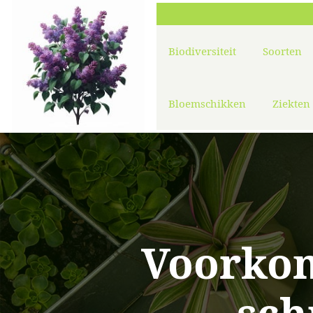
Biodiversiteit
Soorten
Bloemschikken
Ziekten
Voorkom