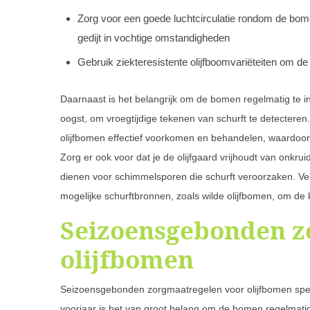
Zorg voor een goede luchtcirculatie rondom de bom
gedijt in vochtige omstandigheden
Gebruik ziekteresistente olijfboomvariëteiten om de
Daarnaast is het belangrijk om de bomen regelmatig te in
oogst, om vroegtijdige tekenen van schurft te detecteren
olijfbomen effectief voorkomen en behandelen, waardoor 
Zorg er ook voor dat je de olijfgaard vrijhoudt van onkr
dienen voor schimmelsporen die schurft veroorzaken. Ve
mogelijke schurftbronnen, zoals wilde olijfbomen, om de 
Seizoensgebonden z
olijfbomen
Seizoensgebonden zorgmaatregelen voor olijfbomen spelen
voorjaar is het van groot belang om de bomen regelmatig