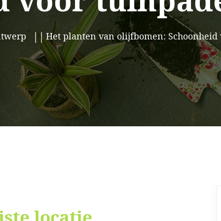
 voor tuinpad
ntwerp
Het planten van olijfbomen: Schoonheid
ste locatie