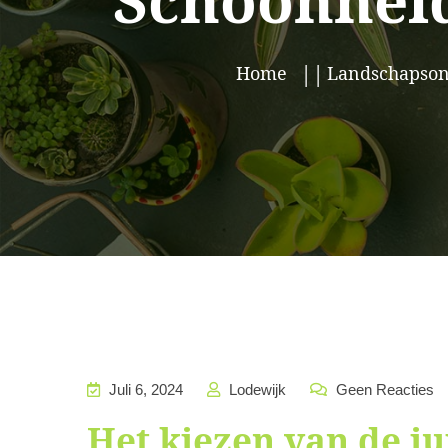
Schoonheid
Home
Landschapso
Juli 6, 2024
Lodewijk
Geen Reacties
Het kiezen van de jui