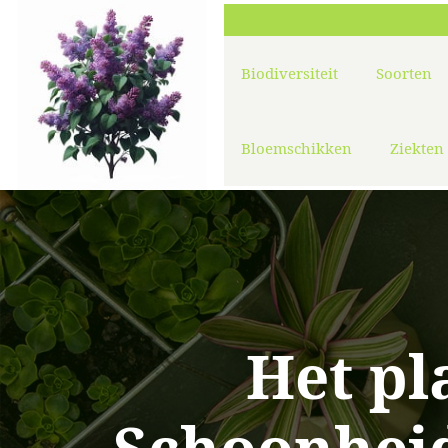
Biodiversiteit
Soorten
Bloemschikken
Ziekten
Het pl