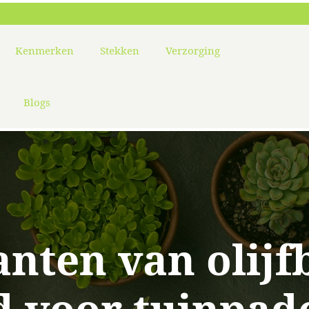
Kenmerken
Stekken
Verzorging
Blogs
anten van olij